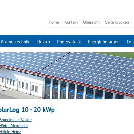
Home
Kontakt
Übersicht
Seite drucken
Lüftungstechnik
Elektro
Photovoltaik
Energieberatung
Lei
olarLog 10 - 20 kWp
Brandlmeier Volker
Härter Alexander
Hefele Heinz