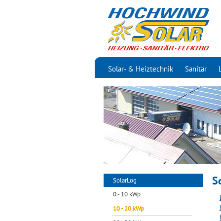
Solar- & Heiztechnik
Sanitär
S
SolarLog
0 - 10 kWp
10 - 20 kWp