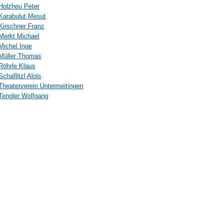
Holzheu Peter
Karabulut Mesut
Kirschner Franz
Merkt Michael
Michel Inge
Müller Thomas
Röhrle Klaus
Schaflitzl Alois
Theaterverein Untermeitingen
Tengler Wolfgang