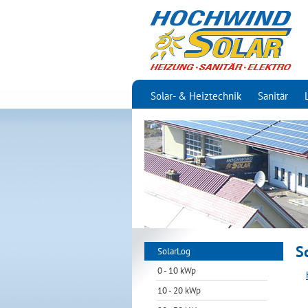
Solar- & Heiztechnik
Sanitär
S
SolarLog
0 - 10 kWp
10 - 20 kWp